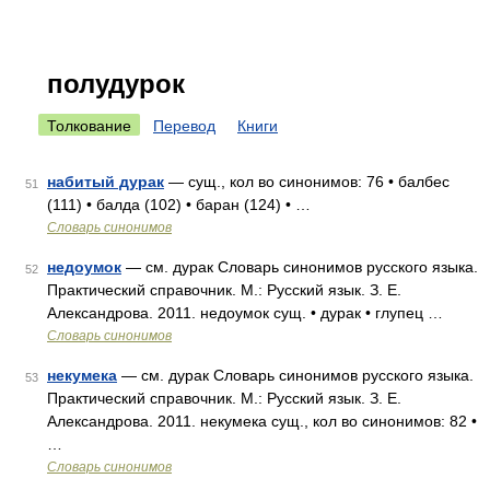
полудурок
Толкование
Перевод
Книги
набитый дурак
— сущ., кол во синонимов: 76 • балбес
51
(111) • балда (102) • баран (124) • …
Словарь синонимов
недоумок
— см. дурак Словарь синонимов русского языка.
52
Практический справочник. М.: Русский язык. З. Е.
Александрова. 2011. недоумок сущ. • дурак • глупец …
Словарь синонимов
некумека
— см. дурак Словарь синонимов русского языка.
53
Практический справочник. М.: Русский язык. З. Е.
Александрова. 2011. некумека сущ., кол во синонимов: 82 •
…
Словарь синонимов