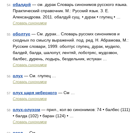
обалдуй
— см. дурак Словарь синонимов русского языка.
54
Практический справочник. М.: Русский язык. З. Е.
Александрова. 2011. обалдуй сущ. • дурак • глупец • …
Словарь синонимов
оболтус
— См. дурак... Словарь русских синонимов и
55
сходных по смыслу выражений. под. ред. Н. Абрамова, М.:
Русские словари, 1999. оболтус глупец, дурак, мудило,
балдей, балда, шалопут, лентяй, лоботряс, мудозвон,
балбес, дурень, лодырь, бездельник, истукан …
Словарь синонимов
олух
— См. глупец …
56
Словарь синонимов
олух царя небесного
— См …
57
Словарь синонимов
олух-олухом
— прил., кол во синонимов: 74 • балбес (111)
58
• балда (102) • баран (124) • …
Словарь синонимов
осел
— См …