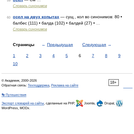
59
Словарь синонимов
осел на двух копытах
— сущ., кол во синонимов: 80 •
60
балбес (111) • балда (102) • балдей (27) • …
Словарь синонимов
Страницы
←
Предыдущая
Следующая
→
1
2
3
4
5
6
7
8
9
10
© Академик, 2000-2026
18+
Обратная связь:
Техподдержка
,
Реклама на сайте
👣 Путешествия
Экспорт словарей на сайты
, сделанные на PHP,
Joomla,
Drupal,
WordPress, MODx.